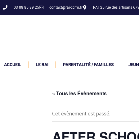
03 88 85 89 25
contact@rai-ccrm.fr
RAI, 25 rue des artisans 6
ACCUEIL
LE RAI
PARENTALITÉ / FAMILLES
JEUN
« Tous les Évènements
Cet évènement est passé.
AFTER SCHO