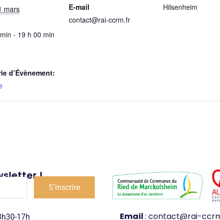
E-mail
Hilsenheim
1 mars
contact@rai-ccrm.fr
 min - 19 h 00 min
rie d’Évènement:
e
sletter !
Email
: contact@rai-ccrm
13h30-17h