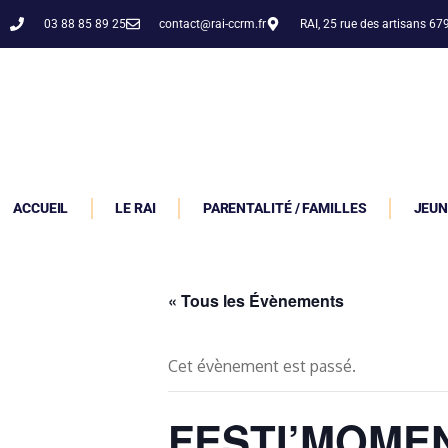
03 88 85 89 25
contact@rai-ccrm.fr
RAI, 25 rue des artisans 6
ACCUEIL
LE RAI
PARENTALITÉ / FAMILLES
JEUN
« Tous les Évènements
Cet évènement est passé.
FESTI’MOME