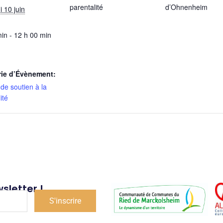
parentalité
d’Ohnenheim
 10 juin
in - 12 h 00 min
rie d’Évènement:
de soutien à la
ité
sletter !