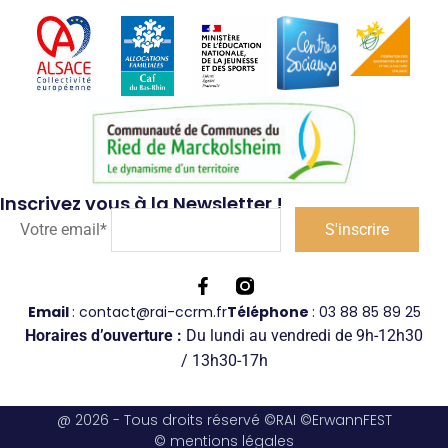
v
e
a
è
É
v
n
e
v
i
m
è
g
e
Inscrivez vous à la Newsletter !
n
Votre email*
n
a
t
e
t
Email
: contact@rai-ccrm.fr
Téléphone
: 03 88 85 89 25
m
Horaires d’ouverture :
Du lundi au vendredi de 9h-12h30
i
/ 13h30-17h
e
o
@ 2026 - Tous droits réservé ©RAI ©ErwannFEST
n
n
© mentions légales